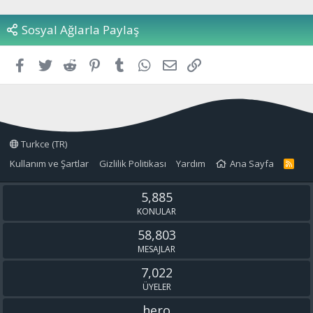
Sosyal Ağlarla Paylaş
Facebook
Twitter
Reddit
Pinterest
Tumblr
WhatsApp
E-posta
Link
Turkce (TR)
Kullanım ve Şartlar
Gizlilik Politikası
Yardım
Ana Sayfa
R
S
S
5,885
KONULAR
58,803
MESAJLAR
7,022
ÜYELER
hero