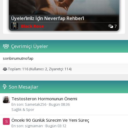
Üyeleri̇mi̇z İçi̇n Neverfap Rehberi̇
0
Black Rose
7
Çevrimiçi Üyeler
sonbirumutnofap
Toplam: 116 (Kullanıcı: 2, Ziyaretçi: 114)
Son Mesajlar
Testosteron Hormonunun Önemi
En son:
Sametak256
Bugün 08:36
Sağlık & Spor
Önceki 90 Günlük Sürecim Ve Yeni Süreç
S
En son:
sigmaman
Bugün 03:12