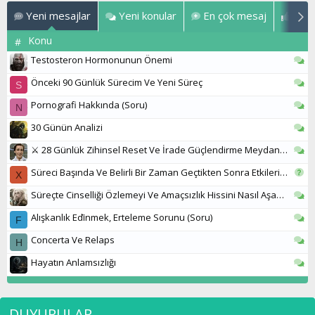
Yeni mesajlar
Yeni konular
En çok mesaj
En ç
Konu
#
Ge
Testosteron Hormonunun Önemi
Ge
Önceki 90 Günlük Sürecim Ve Yeni Süreç
S
Ge
Pornografi Hakkında (Soru)
N
Ge
30 Günün Analizi
Ge
⚔️ 28 Günlük Zihinsel Reset Ve İrade Güçlendirme Meydan Okuması
So
Süreci Başında Ve Belirli Bir Zaman Geçtikten Sonra Etkileri Arasında Ne Gibi Farklar Var ?
X
Ge
Süreçte Cinselliği Özlemeyi Ve Amaçsızlık Hissini Nasıl Aşabilirim?
Ge
Alışkanlık Edi̇nmek, Erteleme Sorunu (Soru)
F
Ge
Concerta Ve Relaps
H
Ge
Hayatın Anlamsızlığı
DUYURULAR