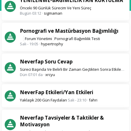
YENİLENME-BAĞIMLILIKTAN KURTULMA
Önceki 90 Günlük Sürecim Ve Yeni Süreç
Bugün 03:12
sigmaman
Pornografi ve Mastürbasyon Bağımlılığı
Forum Yönetimi
Pornografi Bağımlılık Testi
Salı - 19:05
hypertrophy
Neverfap Soru Cevap
Süreci Başında Ve Belirli Bir Zaman Geçtikten Sonra Etkileri Arasında Ne Gibi Farklar Var ?
Dün 07:01 da
xrcyu
NeverFap Etkileri/Yan Etkileri
Yaklaşık 200 Gün Faydaları
Salı - 23:10
fahri
Neverfap Tavsiyeler & Taktikler &
Motivasyon