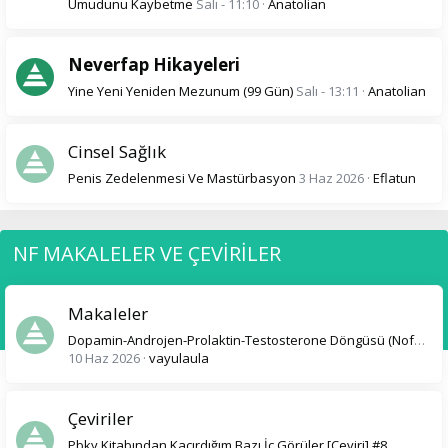
Umudunu Kaybetme
Salı - 11:10
Anatolian
Neverfap Hikayeleri
Yine Yeni Yeniden Mezunum (99 Gün)
Salı - 13:11
Anatolian
Cinsel Sağlık
Penis Zedelenmesi Ve Mastürbasyon
3 Haz 2026
Eflatun
NF MAKALELER VE ÇEVİRİLER
Makaleler
Dopamin-Androjen-Prolaktin-Testosterone Döngüsü (Nofap Hk.)
10 Haz 2026
vayulaula
Çeviriler
Pbky Kitabından Kaçırdığım Bazı İç Görüler [Çeviri] #8