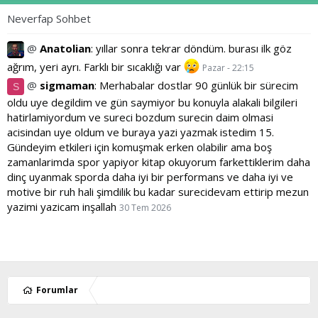
Neverfap Sohbet
@
Anatolian
:
yıllar sonra tekrar döndüm. burası ilk göz
ağrım, yeri ayrı. Farklı bir sıcaklığı var
Pazar - 22:15
@
sigmaman
:
Merhabalar dostlar 90 günlük bir sürecim
S
oldu uye degildim ve gün saymiyor bu konuyla alakali bilgileri
hatirlamiyordum ve sureci bozdum surecin daim olmasi
acisindan uye oldum ve buraya yazi yazmak istedim 15.
Gündeyim etkileri için komuşmak erken olabilir ama boş
zamanlarimda spor yapiyor kitap okuyorum farkettiklerim daha
dinç uyanmak sporda daha iyi bir performans ve daha iyi ve
motive bir ruh hali şimdilik bu kadar surecidevam ettirip mezun
yazimi yazicam inşallah
30 Tem 2026
Forumlar