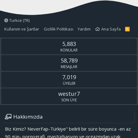
Turkce (TR)
Kullanım ve Şartlar
Gizlilik Politikası
Yardım
Ana Sayfa
R
S
S
5,883
KONULAR
58,789
MESAJLAR
7,019
ÜYELER
westur7
SON ÜYE
Hakkımızda
Biz Kimiz? NeverFap-Türkiye" belirli bir süre boyunca -en az
90 gün- pornografi, mastürbasyon ve orgazmdan uzak